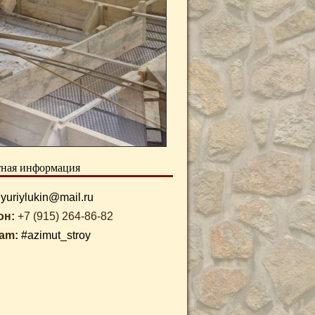
тная информация
yuriylukin@mail.ru
он:
+7 (915) 264-86-82
ram:
#azimut_stroy