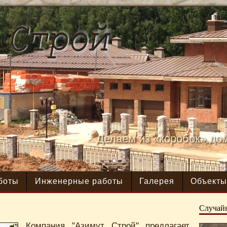
Делаем из «коробок» дом
боты
Инженерные работы
Галерея
Объект
Случай
Компания "Азимут Строй" предлагает