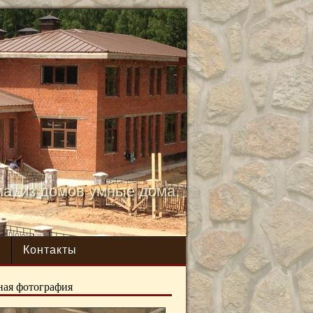
а, из домов умные дома.
NEXT
ы
Контакты
ная фотография